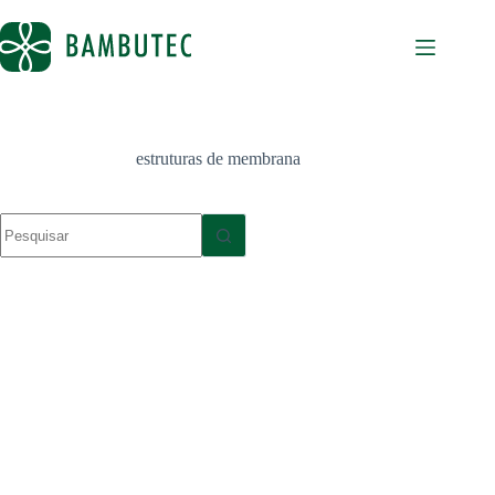
Pular
para
o
conteúdo
estruturas de membrana
Sem
resultados